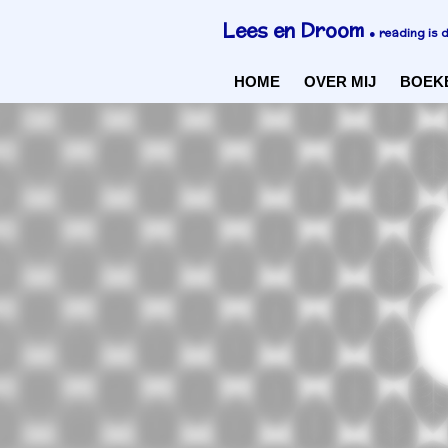
Ga
Lees en Droom
●
reading is 
direct
naar
HOME
OVER MIJ
BOEK
de
hoofdinhoud