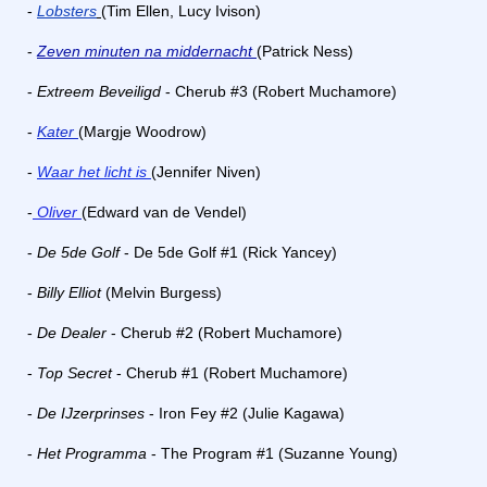
-
Lobsters
(Tim Ellen, Lucy Ivison)
-
Zeven minuten na middernacht
(Patrick Ness)
-
Extreem Beveiligd
- Cherub #3 (Robert Muchamore)
-
Kater
(Margje Woodrow)
-
Waar het licht is
(Jennifer Niven)
-
Oliver
(Edward van de Vendel)
-
De 5de Golf
- De 5de Golf #1 (Rick Yancey)
-
Billy Elliot
(Melvin Burgess)
-
De Dealer
- Cherub #2 (Robert Muchamore)
-
Top Secret
- Cherub #1 (Robert Muchamore)
-
De IJzerprinses
- Iron Fey #2 (Julie Kagawa)
-
Het Programma
- The Program #1 (Suzanne Young)