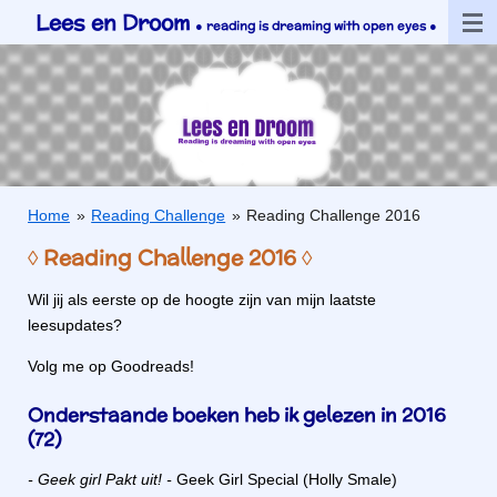
Lees en Droom
Ga
●
reading is dreaming with open eyes ●
direct
naar
de
hoofdinhoud
Home
»
Reading Challenge
»
Reading Challenge 2016
◊ Reading Challenge 2016 ◊
Wil jij als eerste op de hoogte zijn van mijn laatste
leesupdates?
Volg me op Goodreads!
Onderstaande boeken heb ik gelezen in 2016
(72)
- Geek girl Pakt uit! -
Geek Girl Special (Holly Smale)