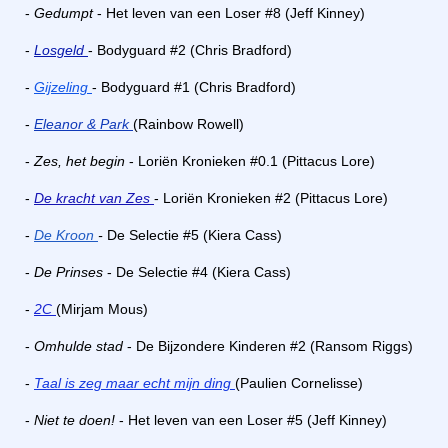
-
Gedumpt
- Het leven van een Loser #8 (Jeff Kinney)
-
Losgeld
- Bodyguard #2 (Chris Bradford)
-
Gijzeling
- Bodyguard #1 (Chris Bradford)
-
Eleanor & Park
(Rainbow Rowell)
-
Zes, het begin
- Loriën Kronieken #0.1 (Pittacus Lore)
-
De kracht van Zes
- Loriën Kronieken #2 (Pittacus Lore)
-
De Kroon
-
De Selectie #5 (Kiera Cass)
-
De Prinses
- De Selectie #4 (Kiera Cass)
-
2C
(Mirjam Mous)
-
Omhulde stad
- De Bijzondere Kinderen #2 (Ransom Riggs)
-
Taal is zeg maar echt mijn ding
(Paulien Cornelisse)
-
Niet te doen!
- Het leven van een Loser #5 (Jeff Kinney)