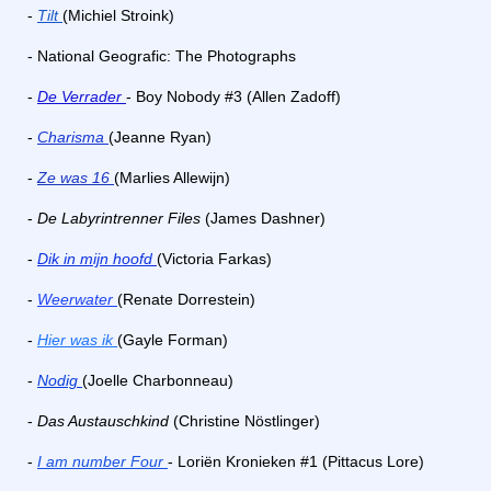
-
Tilt
(Michiel Stroink)
- National Geografic: The Photographs
-
De Verrader
- Boy Nobody #3 (Allen Zadoff)
-
Charisma
(Jeanne Ryan)
-
Ze was 16
(Marlies Allewijn)
-
De Labyrintrenner Files
(James Dashner)
-
Dik in mijn hoofd
(Victoria Farkas)
-
Weerwater
(Renate Dorrestein)
-
Hier was ik
(Gayle Forman)
-
Nodig
(Joelle Charbonneau)
-
Das Austauschkind
(Christine Nöstlinger)
-
I am number Four
- Loriën Kronieken #1 (Pittacus Lore)