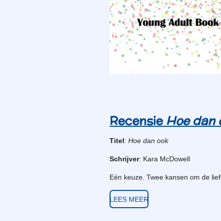
Recensie
Hoe dan 
Titel
:
Hoe dan ook
Schrijver
: Kara McDowell
Eén keuze. Twee kansen om de lief
LEES MEER