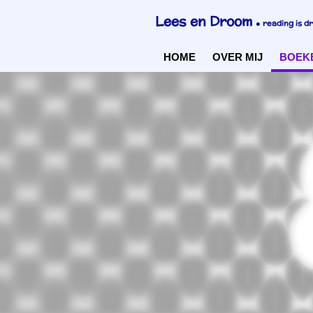
Ga
Lees en Droom
●
reading is d
direct
naar
HOME
OVER MIJ
BOEK
de
hoofdinhoud