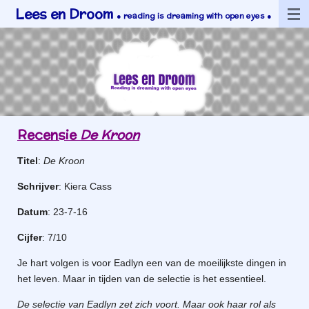
Lees en Droom
Ga
●
reading is dreaming with open eyes ●
direct
naar
de
hoofdinhoud
Recensie
De Kroon
Titel
:
De Kroon
Schrijver
: Kiera Cass
Datum
: 23-7-16
Cijfer
: 7/10
Je hart volgen is voor Eadlyn een van de moeilijkste dingen in
het leven. Maar in tijden van de selectie is het essentieel.
De selectie van Eadlyn zet zich voort. Maar ook haar rol als