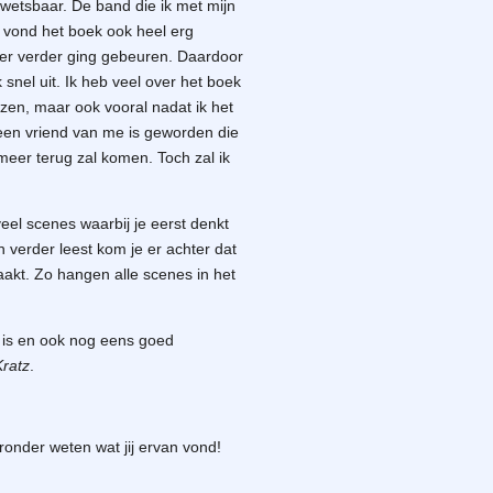
wetsbaar. De band die ik met mijn
Ik vond het boek ook heel erg
 er verder ging gebeuren. Daardoor
 snel uit. Ik heb veel over het boek
ezen, maar ook vooral nadat ik het
n een vriend van me is geworden die
t meer terug zal komen. Toch zal ik
veel scenes waarbij je eerst denkt
n verder leest kom je er achter dat
aakt. Zo hangen alle scenes in het
ch is en ook nog eens goed
ratz
.
eronder weten wat jij ervan vond!