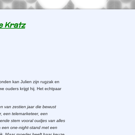
e Kratz
conden kan Julien zijn rugzak en
e ouders krijgt hij. Het echtpaar
en van zestien jaar die bewust
r, een telemarketeer, een
idende stem vooral oudjes van alles
 na een one-night-stand met een
ijk. Maar moeder heeft haar keuze