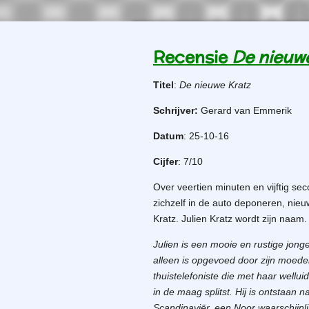
Recensie
De nieuw
Titel
:
De nieuwe Kratz
Schrijver:
Gerard van Emmerik
Datum
: 25-10-16
Cijfer
: 7/10
Over veertien minuten en vijftig se
zichzelf in de auto deponeren, nieuw
Kratz. Julien Kratz wordt zijn naam.
Julien is een mooie en rustige jong
alleen is opgevoed door zijn moede
thuistelefoniste die met haar wellu
in de maag splitst. Hij is ontstaan
Scandinaviër, een Noor waarschijnl