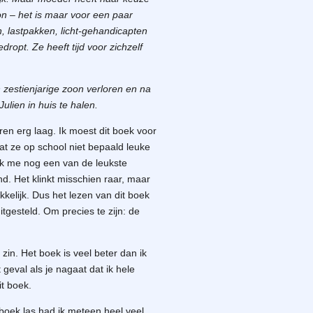
on – het is maar voor een paar
n, lastpakken, licht-gehandicapten
opt. Ze heeft tijd voor zichzelf
 zestienjarige zoon verloren en na
ulien in huis te halen.
en erg laag. Ik moest dit boek voor
dat ze op school niet bepaald leuke
ek me nog een van de leukste
d. Het klinkt misschien raar, maar
kkelijk. Dus het lezen van dit boek
itgesteld. Om precies te zijn: de
e zin. Het boek is veel beter dan ik
 geval als je nagaat dat ik hele
it boek.
 boek las had ik meteen heel veel