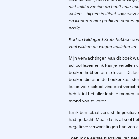
niet echt overzien en heeft haar zo
weken – bij een instituut voor weze
en kinderen met probleemouders gedr
nodig.
Karl en Hildegard Kratz hebben een
veel wikken en wegen besloten om J
Mijn verwachtingen van dit boek war
school lezen en ik kan je vertellen 
boeken hebben om te lezen. Dit le
boeken die er in de boekenkast ston
lezen voor school vind echt verschri
heb ik tot het aller laatste moment u
avond van te voren.
En ik ben totaal verrast. In positiev
had gedacht. Maar dat is al snel het
negatieve verwachtingen had van d
Toen ik de eerste bladzijde van het