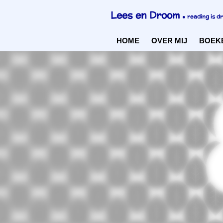
Ga
Lees en Droom
●
reading is d
direct
naar
HOME
OVER MIJ
BOEK
de
hoofdinhoud