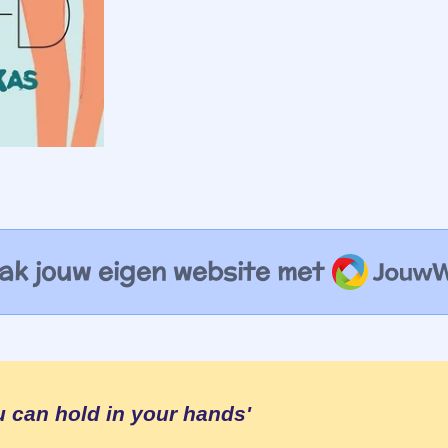
JouwWe
k jouw eigen website met
u can hold in your hands'