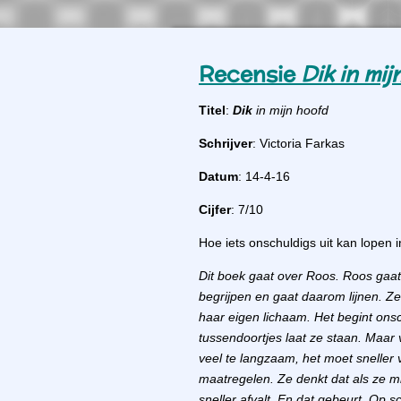
Recensie
Dik in mi
Titel
:
Dik
in mijn hoofd
Schrijver
: Victoria Farkas
Datum
: 14-4-16
Cijfer
: 7/10
Hoe iets onschuldigs uit kan lopen 
Dit boek gaat over Roos. Roos gaat
begrijpen en gaat daarom lijnen. Ze
haar eigen lichaam. Het begint onsc
tussendoortjes laat ze staan. Maar
veel te langzaam, het moet sneller
maatregelen. Ze denkt dat als ze m
sneller afvalt. En dat gebeurt. Op s