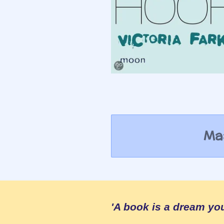
Maa
'A book is a dream yo