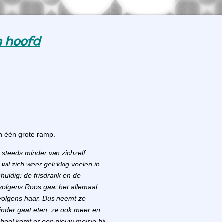
jn hoofd
in één grote ramp.
 steeds minder van zichzelf
 wil zich weer gelukkig voelen in
huldig: de frisdrank en de
 volgens Roos gaat het allemaal
 volgens haar. Dus neemt ze
inder gaat eten, ze ook meer en
chool komt er een nieuw meisje bij