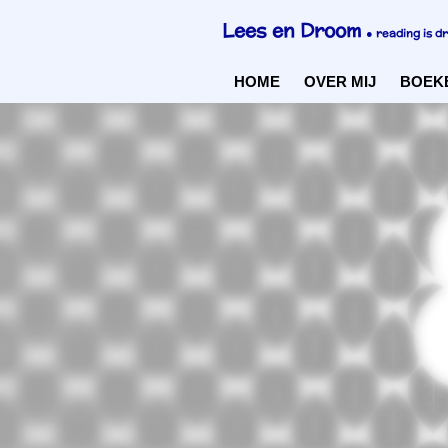
Ga
Lees en Droom
●
reading is d
direct
naar
HOME
OVER MIJ
BOEK
de
hoofdinhoud