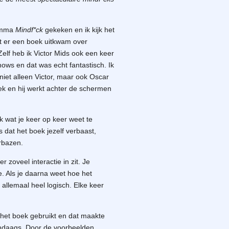
ramma
Mindf*ck
gekeken en ik kijk het
at er een boek uitkwam over
 Zelf heb ik Victor Mids ook een keer
shows en dat was echt fantastisch. Ik
iet alleen Victor, maar ook Oscar
ek en hij werkt achter de schermen
k wat je keer op keer weet te
s dat het boek jezelf verbaast,
erbazen.
er zoveel interactie in zit. Je
. Als je daarna weet hoe het
jk allemaal heel logisch. Elke keer
het boek gebruikt en dat maakte
endaags. Door de voorbeelden