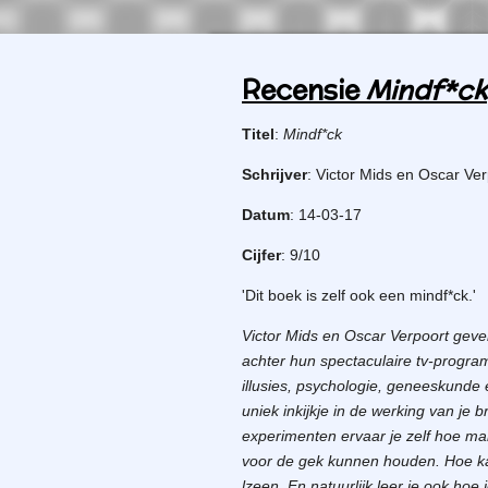
Recensie
Mindf*ck
Titel
:
Mindf*ck
Schrijver
: Victor Mids en Oscar Ve
Datum
: 14-03-17
Cijfer
: 9/10
'Dit boek is zelf ook een mindf*ck.'
Victor Mids en Oscar Verpoort geve
achter hun spectaculaire tv-prog
illusies, psychologie, geneeskunde 
uniek inkijkje in de werking van je b
experimenten ervaar je zelf hoe mak
voor de gek kunnen houden. Hoe kan
lzeen. En natuurlijk leer je ook hoe