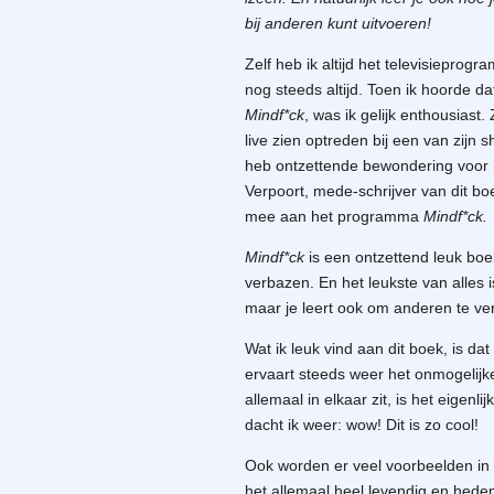
bij anderen kunt uitvoeren!
Zelf heb ik altijd het televisieprog
nog steeds altijd. Toen ik hoorde d
Mindf*ck
, was ik gelijk enthousiast.
live zien optreden bij een van zijn 
heb ontzettende bewondering voor n
Verpoort, mede-schrijver van dit bo
mee aan het programma
Mindf*ck.
Mindf*ck
is een ontzettend leuk boe
verbazen. En het leukste van alles i
maar je leert ook om anderen te v
Wat ik leuk vind aan dit boek, is dat 
ervaart steeds weer het onmogelijke
allemaal in elkaar zit, is het eigenli
dacht ik weer: wow! Dit is zo cool!
Ook worden er veel voorbeelden in 
het allemaal heel levendig en hed