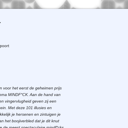
rpoort
n voor het eerst de geheimen prijs
ramma MINDF*CK. Aan de hand van
en vingervlugheid geven zij een
rein.
Met deze 101 illusies en
kelijk je hersenen en zintuigen je
 het boojiverbled dat je dit knut
 je de meest spectaculaire mindf*cks