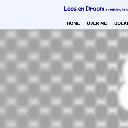
Ga
Lees en Droom
●
reading is 
direct
naar
HOME
OVER MIJ
BOEK
de
hoofdinhoud