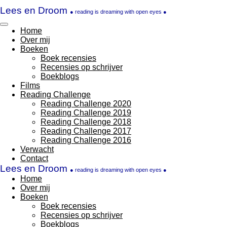
Ga
Lees en Droom
●
reading is dreaming with open eyes ●
direct
naar
Home
de
Over mij
hoofdinhoud
Boeken
Boek recensies
Recensies op schrijver
Boekblogs
Films
Reading Challenge
Reading Challenge 2020
Reading Challenge 2019
Reading Challenge 2018
Reading Challenge 2017
Reading Challenge 2016
Verwacht
Contact
Lees en Droom
●
reading is dreaming with open eyes ●
Home
Over mij
Boeken
Boek recensies
Recensies op schrijver
Boekblogs